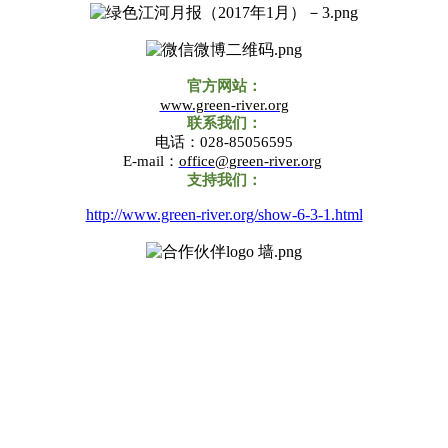
官方网站
：
www.green-river.org
联系我们：
电话：028-85056595
E-mail
：
office@green-river.org
支持我们：
http://www.green-river.org/show-6-3-1.html